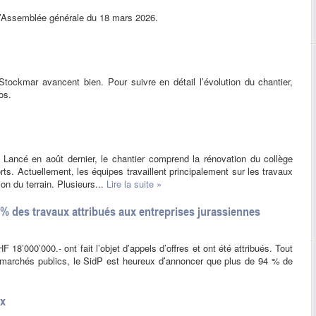
 l’Assemblée générale du 18 mars 2026.
tockmar avancent bien. Pour suivre en détail l’évolution du chantier,
os.
Lancé en août dernier, le chantier comprend la rénovation du collège
rts. Actuellement, les équipes travaillent principalement sur les travaux
ion du terrain. Plusieurs...
Lire la suite »
 des travaux attribués aux entreprises jurassiennes
18’000’000.- ont fait l’objet d’appels d’offres et ont été attribués. Tout
e marchés publics, le SidP est heureux d’annoncer que plus de 94 % de
ux