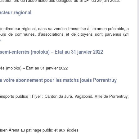
district lors de l’assemblée des délégués du SIDP du 29 juin 2022.
ecteur régional
lan directeur régional, dans sa version transmise à l’examen préalable, a
ours de communes, d’associations et de citoyens sont parvenus (24
»
 semi-enterrés (moloks) – Etat au 31 janvier 2022
rrés (moloks) – Etat au 31 janvier 2022
ns votre abonnement pour les matchs joués Porrentruy
nsports publics ! Flyer : Canton du Jura, Vagabond, Ville de Porrentruy,
isen Arena au patinage public et aux écoles