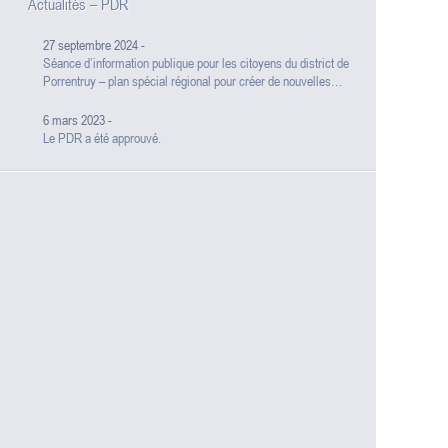
Actualités – PDR
27 septembre 2024
-
Séance d’information publique pour les citoyens du district de
Porrentruy – plan spécial régional pour créer de nouvelles
zones d’activités pour les entreprises à Courgenay
6 mars 2023
-
Le PDR a été approuvé.