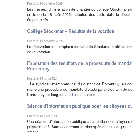
Posté le 16 octobre 2025.
Les travaux d’installation de chantier du collège Stockmar so
en force le 18 août 2025, autorise dès cette date la début
étapes clefs
Collège Stockmar – Résultat de la votation
Posté le 15 octobre 2025.
La rénovation du complexe scolaire de Stockmar a été largem
de la votation
Exposition des résultats de la procédure de mandats
Porrentruy
Posté le 18 juin 2025.
Le syndicat intercommunal du district de Porrentruy, en col
mené une procédure de mandats d’étude parallèles afin de défi
Porrentruy, le long de la...
Lire la suite »
Séance d’information publique pour les citoyens du
Posté le 15 avril 2025.
Une séance d’information publique à l’attention des citoyens 
polyvalente à Bure concernant le plan spécial régional pour c
détails