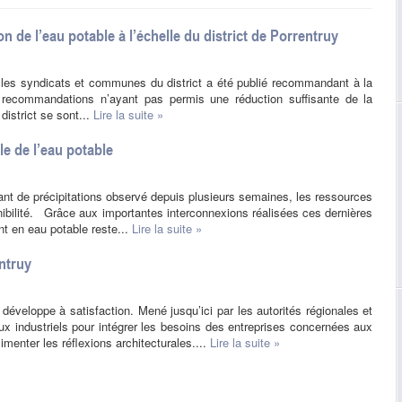
e l’eau potable à l’échelle du district de Porrentruy
les syndicats et communes du district a été publié recommandant à la
es recommandations n’ayant pas permis une réduction suffisante de la
istrict se sont...
Lire la suite »
 de l’eau potable
rtant de précipitations observé depuis plusieurs semaines, les ressources
nibilité. Grâce aux importantes interconnexions réalisées ces dernières
nt en eau potable reste...
Lire la suite »
entruy
 développe à satisfaction. Mené jusqu’ici par les autorités régionales et
ieux industriels pour intégrer les besoins des entreprises concernées aux
imenter les réflexions architecturales....
Lire la suite »