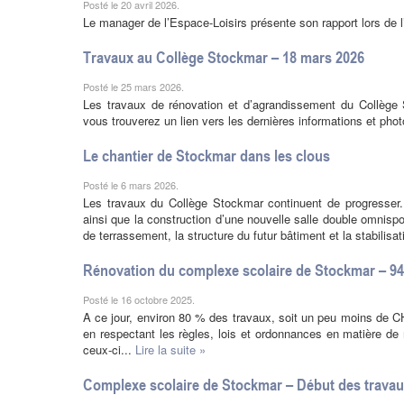
Posté le 20 avril 2026.
Le manager de l’Espace-Loisirs présente son rapport lors de
Travaux au Collège Stockmar – 18 mars 2026
Posté le 25 mars 2026.
Les travaux de rénovation et d’agrandissement du Collège S
vous trouverez un lien vers les dernières informations et phot
Le chantier de Stockmar dans les clous
Posté le 6 mars 2026.
Les travaux du Collège Stockmar continuent de progresser. 
ainsi que la construction d’une nouvelle salle double omnispo
de terrassement, la structure du futur bâtiment et la stabilisat
Rénovation du complexe scolaire de Stockmar – 94%
Posté le 16 octobre 2025.
A ce jour, environ 80 % des travaux, soit un peu moins de CHF 
en respectant les règles, lois et ordonnances en matière d
ceux-ci...
Lire la suite »
Complexe scolaire de Stockmar – Début des trava