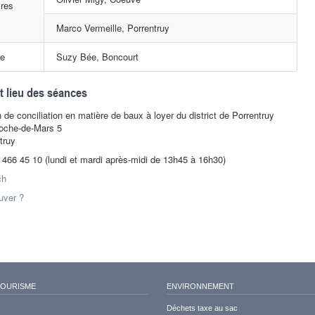
ires
Marco Vermeille, Porrentruy
re
Suzy Bée, Boncourt
t lieu des séances
de conciliation en matière de baux à loyer du district de Porrentruy
oche-de-Mars 5
truy
2 466 45 10 (lundi et mardi après-midi de 13h45 à 16h30)
ch
uver ?
TOURISME
ENVIRONNEMENT
Déchets taxe au sac