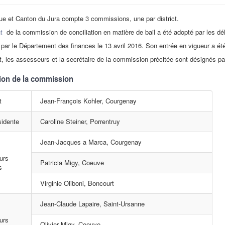
ue et Canton du Jura compte 3 commissions, une par district.
t
de la commission de conciliation en matière de bail a été adopté par les d
par le Département des finances le 13 avril 2016. Son entrée en vigueur a été
t, les assesseurs et la secrétaire de la commission précitée sont désignés pa
on de la commission
t
Jean-François Kohler, Courgenay
sidente
Caroline Steiner, Porrentruy
Jean-Jacques a Marca, Courgenay
urs
Patricia Migy, Coeuve
s
Virginie Oliboni, Boncourt
Jean-Claude Lapaire, Saint-Ursanne
urs
Olivier Migy, Coeuve