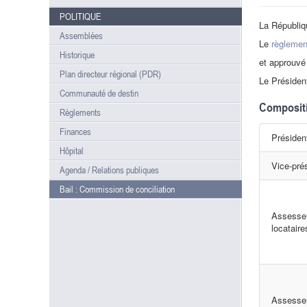
POLITIQUE
La Républiq
Assemblées
Le
règlemen
Historique
et approuvé 
Plan directeur régional (PDR)
Le Présiden
Communauté de destin
Compositi
Règlements
Finances
Présiden
Hôpital
Vice-pré
Agenda / Relations publiques
Bail : Commission de conciliation
Assesse
locataire
Assesse