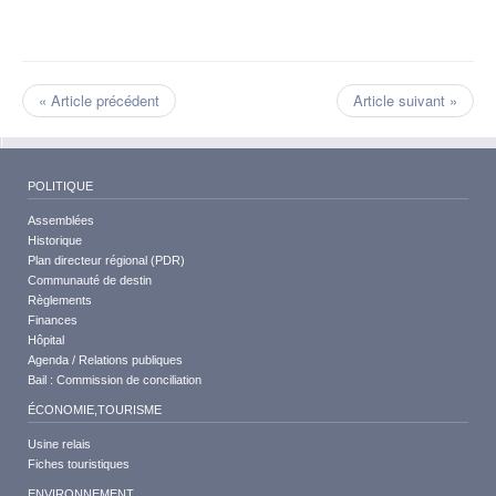
« Article précédent
Article suivant »
POLITIQUE
Assemblées
Historique
Plan directeur régional (PDR)
Communauté de destin
Règlements
Finances
Hôpital
Agenda / Relations publiques
Bail : Commission de conciliation
ÉCONOMIE,TOURISME
Usine relais
Fiches touristiques
ENVIRONNEMENT