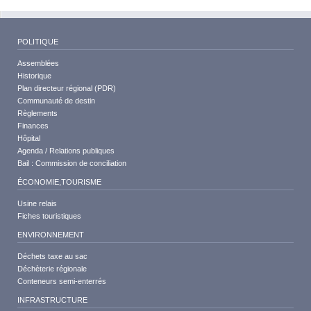
POLITIQUE
Assemblées
Historique
Plan directeur régional (PDR)
Communauté de destin
Règlements
Finances
Hôpital
Agenda / Relations publiques
Bail : Commission de conciliation
ÉCONOMIE,TOURISME
Usine relais
Fiches touristiques
ENVIRONNEMENT
Déchets taxe au sac
Déchèterie régionale
Conteneurs semi-enterrés
INFRASTRUCTURE