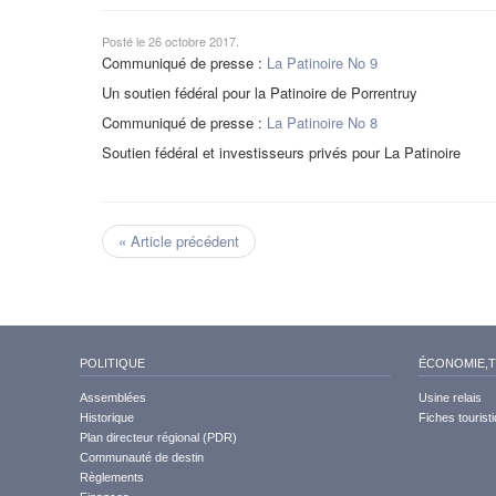
Posté le 26 octobre 2017.
Communiqué de presse :
La Patinoire No 9
Un soutien fédéral pour la Patinoire de Porrentruy
Communiqué de presse :
La Patinoire No 8
Soutien fédéral et investisseurs privés pour La Patinoire
« Article précédent
POLITIQUE
ÉCONOMIE,
Assemblées
Usine relais
Historique
Fiches tourist
Plan directeur régional (PDR)
Communauté de destin
Règlements